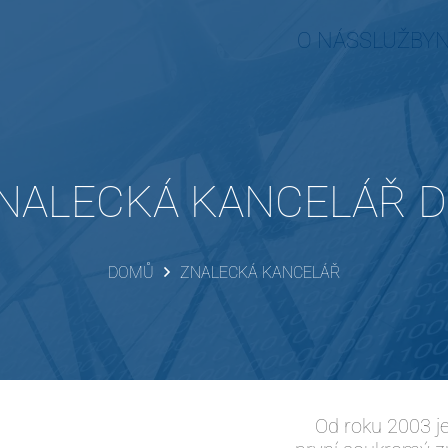
O NÁS
SLUŽBY
NALECKÁ KANCELÁŘ D
DOMŮ
ZNALECKÁ KANCELÁŘ
Od roku 2003 je