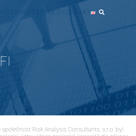
NÁŠ TÝM
REFERENCE
KONTAKT
FI
 společnost Risk Analysis Consultants, s.r.o. byl