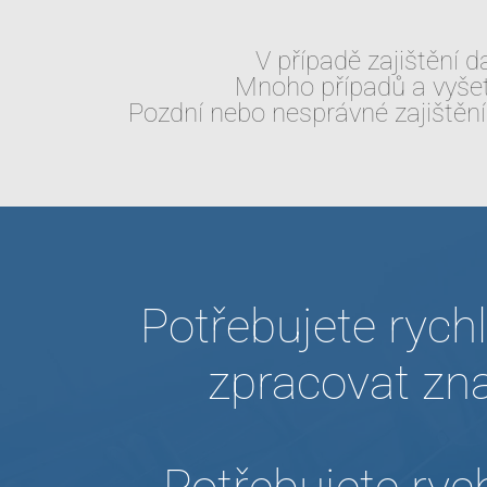
V případě zajištění d
Mnoho případů a vyšetř
Pozdní nebo nesprávné zajištěn
Potřebujete rychl
zpracovat zn