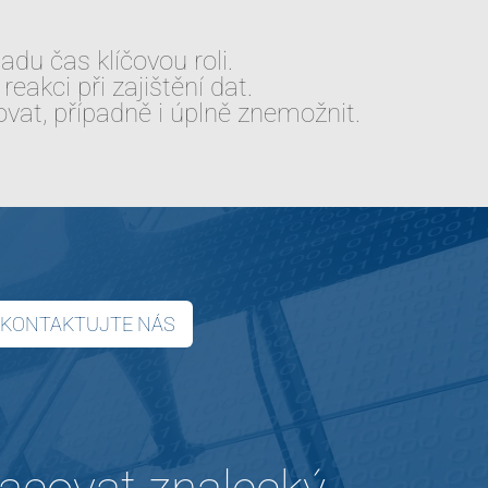
adu čas klíčovou roli.
akci při zajištění dat.
at, případně i úplně znemožnit.
KONTAKTUJTE NÁS