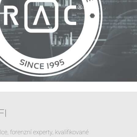
FI
e, forenzní experty, kvalifikované