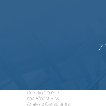
Z
Od roku 2003 je
společnost Risk
Analysis Consultants,