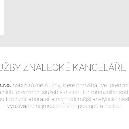
UŽBY ZNALECKÉ KANCELÁŘE 
.r.o.
nabízí různé služby, které pomáhají ve forenzním
itálních forenzních služeb a distributor forenzního 
u forenzní laboratoř a nejmodernější analytické nás
využíváme nejmodernějších postupů a metod.