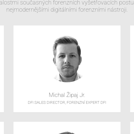
znalostmi současných forenzních vyšetřovacích post
nejmodernějšími digitálními forenzními nástroji.
Michal Žipaj Jr.
DFI SALES DIRECTOR, FORENZNÍ EXPERT DFI