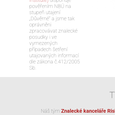
Institute)
disponuje
pověřením NBÚ na
stupeň utajení
„Důvěrné“ a jsme tak
oprávněni
zpracovávat znalecké
posudky i ve
vymezených
případech šetření
utajovaných informací
dle zákona č.412/2005
Sb.
T
Náš tým
Znalecké kanceláře Risk