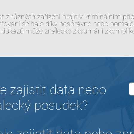
at z různých zařízení hraje v kriminálním příp
ování selhalo díky nesprávné nebo pomalé re
í důkazů může znalecké zkoumání zkomplikov
e zajistit data nebo
alecký posudek?