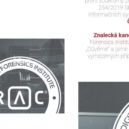
první soukromý z
254/2019 Sb.
informačních sy
Znalecká kanc
Forensics Instit
„Důvěrné“ a jsme
vymezených příp