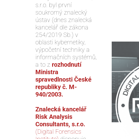
s.r.o. byl první
soukromý znalecký
ústav (dnes znalecká
kancelář dle zákona
254/2019 Sb.) v
oblasti kybernetiky,
výpočetní techniky a
informačních systémů,
a to z
rozhodnutí
Ministra
spravedlnosti České
republiky č. M-
940/2003.
Znalecká kancelář
Risk Analysis
Consultants, s.r.o.
(Digital Forensics