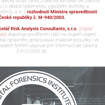
nalecký ústav (dnes znalecká kancelář dle zákona
) v oblasti kybernetiky, výpočetní techniky a
stémů, a to z
rozhodnutí Ministra spravedlnosti
České republiky č. M-940/2003.
elář Risk Analysis Consultants, s.r.o.
(Digital
ute)
disponuje pověřením NBÚ na stupeň utajení
 tak oprávněni zpracovávat znalecké posudky i ve
adech šetření utajovaných informací dle zákona
č.412/2005 Sb.