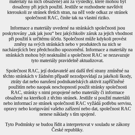
materiály na nich obsažené) ani za výsledky, které mohou být
dosaženy při jejich použití. Jestliže se rozhodnete navštívit
kteroukoli ze stránek třetích stran, na něž vede odkaz ze stránek
společnosti RAC, činíte tak na vlastní riziko.
Informace a materiály uvedené na stránkách společnosti jsou
poskytovány „tak jak jsou“ bez jakýchkoliv záruk za jejich vhodnost
při použití k určitému účelu. Společnost může kdykoli provést
změny na svých stránkách nebo v produktech na nich se
nacházejících bez předchozího upozornění. Informace a materiály na
stránkách mohou být neaktuální a společnost RAC se nezavazuje
tyto materiály pravidelně aktualizovat.
Společnost RAC, její dodavatelé ani další třetí strany zmíněné na
těchto stránkách v žádném případě nezodpovídají za jakékoli škody,
ztráty dat nebo narušení podnikatelských aktivit zapříčiněné
použitím nebo naopak neschopností použít stránky společnosti
RAC, stránky s nimi propojené nebo materiály či informace
obsažené na kterékoli z těchto stránek. Jestliže si použití materiálů
nebo informací ze stránek společnosti RAC vyžádá potřebu servisu,
opravy nebo korigování vašeho zařízení nebo dat, společnost RAC
nenese náklady s tím spojené.
Tyto Podmínky se budou řídit a interpretovat v souladu se zákony
České republiky.