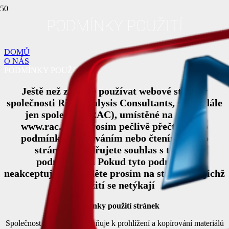
PODMÍNKY POUŽITÍ
DOMŮ
O NÁS
PODMÍNKY POUŽITÍ
Ještě než začnete používat webové stránky
společnosti Risk Analysis Consultants, s.r.o. (dále
jen společnost RAC), umístěné na adrese
www.rac.cz, si prosím pečlivě přečtěte tyto
podmínky. Stahováním nebo čtením těchto
stránek vyjadřujete souhlas s těmito
podmínkami. Pokud tyto podmínky
neakceptujete, přejděte prosím na stránky, jejichž
použití se netýkají
Podmínky použití stránek
Společnost RAC Vás opravňuje k prohlížení a kopírování materiálů