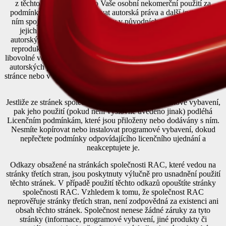
z těchto stránek pouze pro Vaše osobní nekomerční použití za
podmínky, že budete dodržovat autorská práva a další instrukce s
ním spojené, které jsou obsaženy v původních materiálech nebo
jejich kopiích. Materiály na těchto stránkách jsou chráněny
autorským zákonem a jakékoli neoprávněné použití (modifikace,
reprodukce, veřejné využívání, provozování nebo distribuce pro
libovolné veřejné nebo komerční účely) může představovat narušení
autorských práv. Použití těchto materiálů na jakékoli jiné webové
stránce nebo v síťovém počítačovém prostředí pro jakoukoli potřebu
je zakázáno.
Jestliže ze stránek společnosti RAC stáhnete programové vybavení,
pak jeho použití (pokud není výslovně uvedeno jinak) podléhá
Licenčním podmínkám, které jsou přiloženy nebo dodávány s ním.
Nesmíte kopírovat nebo instalovat programové vybavení, dokud
nepřečtete podmínky odpovídajícího licenčního ujednání a
neakceptujete je.
Odkazy obsažené na stránkách společnosti RAC, které vedou na
stránky třetích stran, jsou poskytnuty výlučně pro usnadnění použití
těchto stránek. V případě použití těchto odkazů opouštíte stránky
společnosti RAC. Vzhledem k tomu, že společnost RAC
neprověřuje stránky třetích stran, není zodpovědná za existenci ani
obsah těchto stránek. Společnost nenese žádné záruky za tyto
stránky (informace, programové vybavení, jiné produkty či