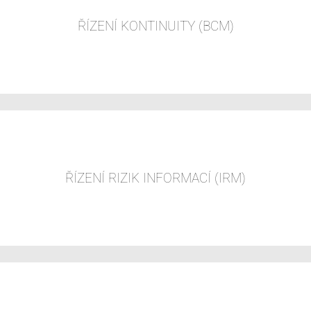
ŘÍZENÍ KONTINUITY (BCM)
VÍCE
ŘÍZENÍ RIZIK INFORMACÍ (IRM)
VÍCE