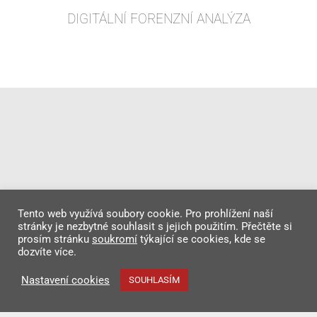
DIGITÁLNÍ FORENZNÍ ANALÝZA
VÍCE
Tento web využívá soubory cookie. Pro prohlížení naší
Aktuální termíny
stránky je nezbytné souhlasit s jejich použitím. Přečtěte si
prosím stránku
soukromí
týkající se cookies, kde se
Aktuálně nemáme žádný plánovaný termín.
dozvíte více.
Nastavení cookies
SOUHLASÍM