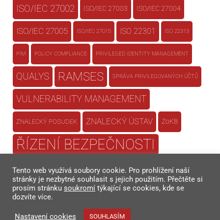
ISO/IEC 27002
ISO/IEC 27003
ISO/IEC 27004
ISO/IEC 27005
ISO 22301
ISO/IEC 27015
ISO 22313
PIM
POLICY COMPLIANCE
PRIVILEGED IDENTITY MANAGEMENT
RAMSES
QUALYS
SPRÁVA PRIVILEGOVANÝCH ÚČTŮ
VULNERABILITY MANAGEMENT
ZNALECKÝ ÚSTAV
ZoKB
ZNALECKÝ POSUDEK
ŘÍZENÍ BEZPEČNOSTI
ŘÍZENÍ BEZPEČNOSTI
Tento web využívá soubory cookie. Pro prohlížení naší
INFORMACÍ
stránky je nezbytné souhlasit s jejich použitím. Přečtěte si
prosím stránku
soukromí
týkající se cookies, kde se
dozvíte více.
ŘÍZENÍ KONTINUITY
Nastavení cookies
SOUHLASÍM