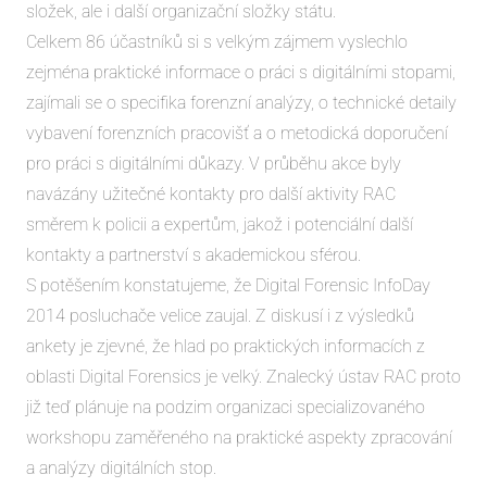
složek, ale i další organizační složky státu.
Celkem 86 účastníků si s velkým zájmem vyslechlo
zejména praktické informace o práci s digitálními stopami,
zajímali se o specifika forenzní analýzy, o technické detaily
vybavení forenzních pracovišť a o metodická doporučení
pro práci s digitálními důkazy. V průběhu akce byly
navázány užitečné kontakty pro další aktivity RAC
směrem k policii a expertům, jakož i potenciální další
kontakty a partnerství s akademickou sférou.
S potěšením konstatujeme, že Digital Forensic InfoDay
2014 posluchače velice zaujal. Z diskusí i z výsledků
ankety je zjevné, že hlad po praktických informacích z
oblasti Digital Forensics je velký. Znalecký ústav RAC proto
již teď plánuje na podzim organizaci specializovaného
workshopu zaměřeného na praktické aspekty zpracování
a analýzy digitálních stop.