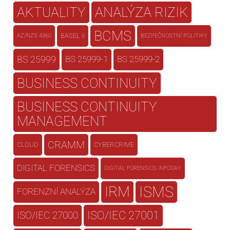
AKTUALITY
ANALÝZA RIZIK
BCMS
BASEL II
AZ/NZS 4360
BEZPEČNOSTNÍ POLITIKY
BS 25999
BS 25999-1
BS 25999-2
BUSINESS CONTINUITY
BUSINESS CONTINUITY
MANAGEMENT
CRAMM
CLOUD
CYBERCRIME
DIGITAL FORENSICS
DIGITAL FORENSICS INFODAY
IRM
ISMS
FORENZNÍ ANALÝZA
ISO/IEC 27001
ISO/IEC 27000