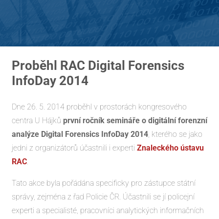
Proběhl RAC Digital Forensics
InfoDay 2014
Dne 26. 5. 2014 proběhl v prostorách kongresového
centra U Hájků
první ročník semináře o digitální forenzní
analýze Digital Forensics InfoDay 2014
, kterého se jako
jedni z organizátorů účastnili i experti
Znaleckého ústavu
RAC
.
Tato akce byla pořádána specificky pro zástupce státní
správy, zejména z řad Policie ČR. Účastnili se jí policejní
experti a specialisté, pracovníci analytických informačních