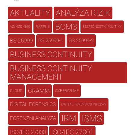
AKTUALITY
ANALÝZA RIZIK
BCMS
BASEL II
AZ/NZS 4360
BEZPEČNOSTNÍ POLITIKY
BS 25999
BS 25999-1
BS 25999-2
BUSINESS CONTINUITY
BUSINESS CONTINUITY
MANAGEMENT
CRAMM
CLOUD
CYBERCRIME
DIGITAL FORENSICS
DIGITAL FORENSICS INFODAY
IRM
ISMS
FORENZNÍ ANALÝZA
ISO/IEC 27001
ISO/IEC 27000