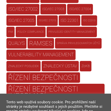
ISO/IEC 27002
ISO/IEC 27003
ISO/IEC 27004
ISO/IEC 27005
ISO 22301
ISO/IEC 27015
ISO 22313
PIM
POLICY COMPLIANCE
PRIVILEGED IDENTITY MANAGEMENT
RAMSES
QUALYS
SPRÁVA PRIVILEGOVANÝCH ÚČTŮ
VULNERABILITY MANAGEMENT
ZNALECKÝ ÚSTAV
ZoKB
ZNALECKÝ POSUDEK
ŘÍZENÍ BEZPEČNOSTI
ŘÍZENÍ BEZPEČNOSTI
INFORMACÍ
Tento web využívá soubory cookie. Pro prohlížení naší
ŘÍZENÍ KONTINUITY
stránky je nezbytné souhlasit s jejich použitím. Přečtěte si