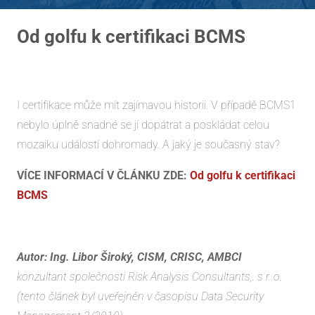
Od golfu k certifikaci BCMS
I certifikace může mít zajímavou historii. V případě BCMS1
nebylo úplně snadné se jí dopátrat a poskládat celou
mozaiku událostí dohromady. A jaký je současný stav?
VÍCE INFORMACÍ V ČLÁNKU ZDE:
Od golfu k certifikaci
BCMS
Autor: Ing. Libor Široký, CISM, CRISC, AMBCI
konzultant společnosti Risk Analysis Consultants,. s r. o.
(tento článek byl uveřejněn v časopisu Data Security