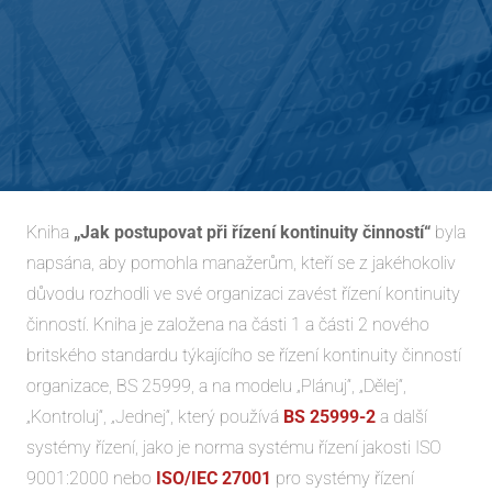
Kniha
„Jak postupovat při řízení kontinuity činností“
byla
napsána, aby pomohla manažerům, kteří se z jakéhokoliv
důvodu rozhodli ve své organizaci zavést řízení kontinuity
činností. Kniha je založena na části 1 a části 2 nového
britského standardu týkajícího se řízení kontinuity činností
organizace, BS 25999, a na modelu „Plánuj“, „Dělej“,
„Kontroluj“, „Jednej“, který používá
BS 25999‐2
a další
systémy řízení, jako je norma systému řízení jakosti ISO
9001:2000 nebo
ISO/IEC 27001
pro systémy řízení