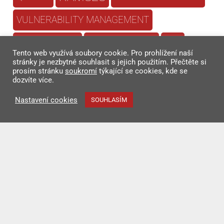
VULNERABILITY MANAGEMENT
ZNALECKÝ ÚSTAV
ZoKB
ZNALECKÝ POSUDEK
Tento web využívá soubory cookie. Pro prohlížení naší
ŘÍZENÍ BEZPEČNOSTI
stránky je nezbytné souhlasit s jejich použitím. Přečtěte si
prosím stránku
soukromí
týkající se cookies, kde se
dozvíte více.
ŘÍZENÍ BEZPEČNOSTI
INFORMACÍ
Nastavení cookies
SOUHLASÍM
ŘÍZENÍ KONTINUITY
ŘÍZENÍ RIZIK
Copyright © 2026 Risk Analysis Consultants, s.r.o.
Created by
MZ Design