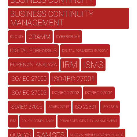
BUSINESS CONTINUITY
MANAGEMENT
CRAMM
CLOUD
CYBERCRIME
DIGITAL FORENSICS
DIGITAL FORENSICS INFODAY
IRM
ISMS
FORENZNÍ ANALÝZA
ISO/IEC 27001
ISO/IEC 27000
ISO/IEC 27002
ISO/IEC 27003
ISO/IEC 27004
ISO/IEC 27005
ISO 22301
ISO/IEC 27015
ISO 22313
PIM
POLICY COMPLIANCE
PRIVILEGED IDENTITY MANAGEMENT
RAMSES
QUALYS
SPRÁVA PRIVILEGOVANÝCH ÚČTŮ