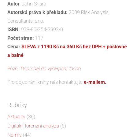
Autor
: John Sharp
Autorská práva k překladu:
2009 Risk Analysis
Consultants, s.r.o.
ISBN:
978-80-254-3992-0
Počet stran:
117
Cena:
SLEVA z
1190 Kč
na 360 Kč bez DPH + poštovné
a balné
Pozn.:
Doprodej do vyčerpání zásob
Pro objednání knihy nás kontaktujte
e-mailem.
Rubriky
Aktuality
(36)
Digitální forenzní analýza
(5)
Normy
(44)