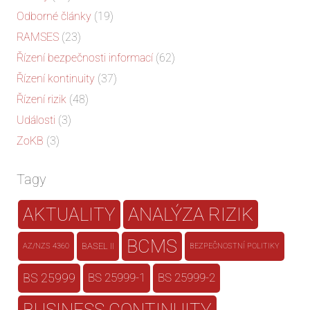
Odborné články
(19)
RAMSES
(23)
Řízení bezpečnosti informací
(62)
Řízení kontinuity
(37)
Řízení rizik
(48)
Události
(3)
ZoKB
(3)
Tagy
AKTUALITY
ANALÝZA RIZIK
BCMS
BASEL II
AZ/NZS 4360
BEZPEČNOSTNÍ POLITIKY
BS 25999
BS 25999-1
BS 25999-2
BUSINESS CONTINUITY