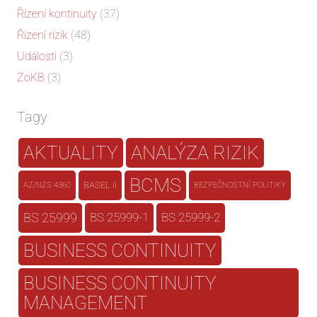
Řízení kontinuity
(37)
Řízení rizik
(48)
Události
(3)
ZoKB
(3)
Tagy
AKTUALITY
ANALÝZA RIZIK
BCMS
BASEL II
AZ/NZS 4360
BEZPEČNOSTNÍ POLITIKY
BS 25999
BS 25999-1
BS 25999-2
BUSINESS CONTINUITY
BUSINESS CONTINUITY
MANAGEMENT