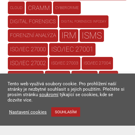
CRAMM
CLOUD
CYBERCRIME
DIGITAL FORENSICS
DIGITAL FORENSICS INFODAY
IRM
ISMS
FORENZNÍ ANALÝZA
ISO/IEC 27001
ISO/IEC 27000
ISO/IEC 27002
ISO/IEC 27003
ISO/IEC 27004
ISO/IEC 27005
ISO 22301
ISO/IEC 27015
ISO 22313
Tento web využívá soubory cookie. Pro prohlížení naší
stránky je nezbytné souhlasit s jejich použitím. Přečtěte si
PIM
POLICY COMPLIANCE
PRIVILEGED IDENTITY MANAGEMENT
prosím stránku
soukromí
týkající se cookies, kde se
dozvíte více.
RAMSES
QUALYS
SPRÁVA PRIVILEGOVANÝCH ÚČTŮ
Nastavení cookies
SOUHLASÍM
VULNERABILITY MANAGEMENT
ZNALECKÝ ÚSTAV
ZoKB
ZNALECKÝ POSUDEK