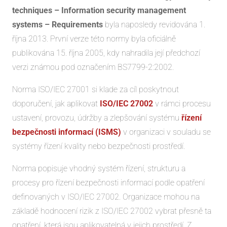
techniques – Information security management
systems – Requirements
byla naposledy revidována 1.
října 2013. První verze této normy byla oficiálně
publikována 15. října 2005, kdy nahradila její předchozí
verzi známou pod označením BS7799-2:2002.
Norma ISO/IEC 27001 si klade za cíl poskytnout
doporučení, jak aplikovat
ISO/IEC 27002
v rámci procesu
ustavení, provozu, údržby a zlepšování systému
řízení
bezpečnosti informací (ISMS)
v organizaci v souladu se
systémy řízení kvality nebo bezpečnosti prostředí.
Norma popisuje vhodný systém řízení, strukturu a
procesy pro řízení bezpečnosti informací podle opatření
definovaných v ISO/IEC 27002. Organizace mohou na
základě hodnocení rizik z ISO/IEC 27002 vybrat přesně ta
opatření, která jsou aplikovatelná v jejich prostředí. Z