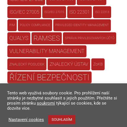
ISO/IEC 27005
ISO 22301
ISO/IEC 27015
ISO 22313
PIM
POLICY COMPLIANCE
PRIVILEGED IDENTITY MANAGEMENT
RAMSES
QUALYS
SPRÁVA PRIVILEGOVANÝCH ÚČTŮ
VULNERABILITY MANAGEMENT
ZNALECKÝ ÚSTAV
ZoKB
ZNALECKÝ POSUDEK
ŘÍZENÍ BEZPEČNOSTI
ŘÍZENÍ BEZPEČNOSTI
Tento web využívá soubory cookie. Pro prohlížení naší
INFORMACÍ
stránky je nezbytné souhlasit s jejich použitím. Přečtěte si
prosím stránku
soukromí
týkající se cookies, kde se
dozvíte více.
ŘÍZENÍ KONTINUITY
Nastavení cookies
SOUHLASÍM
ŘÍZENÍ RIZIK