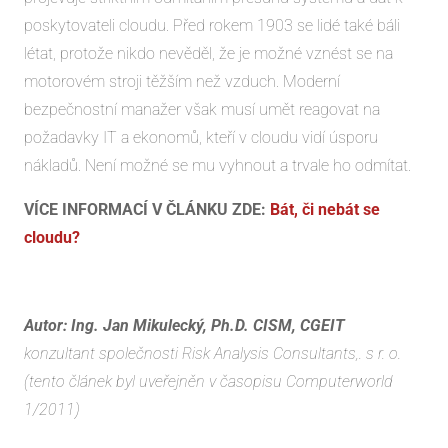
poskytovateli cloudu. Před rokem 1903 se lidé také báli
létat, protože nikdo nevěděl, že je možné vznést se na
motorovém stroji těžším než vzduch. Moderní
bezpečnostní manažer však musí umět reagovat na
požadavky IT a ekonomů, kteří v cloudu vidí úsporu
nákladů. Není možné se mu vyhnout a trvale ho odmítat.
VÍCE INFORMACÍ V ČLÁNKU ZDE:
Bát, či nebát se
cloudu?
Autor: Ing. Jan Mikulecký, Ph.D. CISM, CGEIT
konzultant společnosti Risk Analysis Consultants,. s r. o.
(tento článek byl uveřejněn v časopisu Computerworld
1/2011)