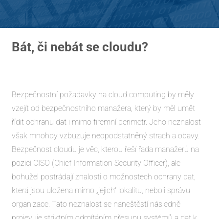
Bát, či nebát se cloudu?
Bezpečnostní požadavky na cloud computing by měly
vzejít od bezpečnostního manažera, který by měl umět
řídit ochranu dat i mimo firemní perimetr. Jeho neznalost
však mnohdy vzbuzuje neopodstatněný strach a obavy.
Bezpečnost cloudu je věc, kterou řeší řada manažerů na
pozici CISO (Chief Information Security Officer), ale
bohužel postrádají znalosti o možnostech ochrany dat,
která jsou uložena mimo „jejich“ lokalitu, neboli správu
organizace. Tato neznalost se naneštěstí následně
projevuje striktním odmítáním přesunu systémů a dat k