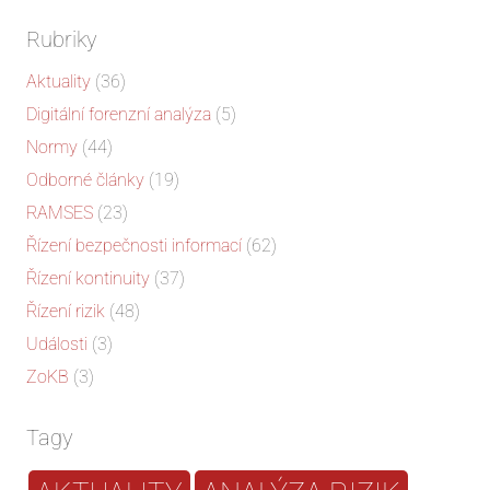
Rubriky
Aktuality
(36)
Digitální forenzní analýza
(5)
Normy
(44)
Odborné články
(19)
RAMSES
(23)
Řízení bezpečnosti informací
(62)
Řízení kontinuity
(37)
Řízení rizik
(48)
Události
(3)
ZoKB
(3)
Tagy