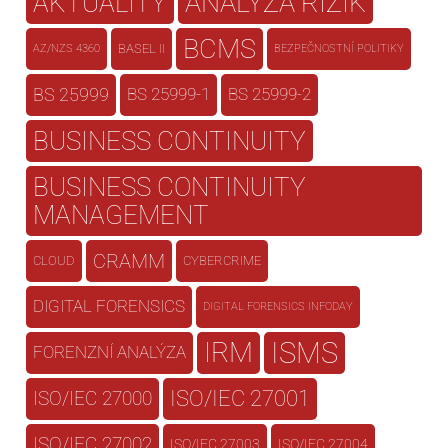
AKTUALITY
ANALÝZA RIZIK
BCMS
BASEL II
AZ/NZS 4360
BEZPEČNOSTNÍ POLITIKY
BS 25999
BS 25999-1
BS 25999-2
BUSINESS CONTINUITY
BUSINESS CONTINUITY
MANAGEMENT
CRAMM
CLOUD
CYBERCRIME
DIGITAL FORENSICS
DIGITAL FORENSICS INFODAY
IRM
ISMS
FORENZNÍ ANALÝZA
ISO/IEC 27001
ISO/IEC 27000
ISO/IEC 27002
ISO/IEC 27003
ISO/IEC 27004