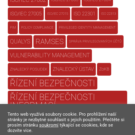
ISO/IEC 27002
ISO/IEC 27005
ISO 22301
ISO/IEC 27015
ISO 22313
PIM
POLICY COMPLIANCE
PRIVILEGED IDENTITY MANAGEMENT
RAMSES
QUALYS
SPRÁVA PRIVILEGOVANÝCH ÚČTŮ
VULNERABILITY MANAGEMENT
ZNALECKÝ ÚSTAV
ZoKB
ZNALECKÝ POSUDEK
ŘÍZENÍ BEZPEČNOSTI
ŘÍZENÍ BEZPEČNOSTI
INFORMACÍ
Tento web využívá soubory cookie. Pro prohlížení naší
ŘÍZENÍ KONTINUITY
stránky je nezbytné souhlasit s jejich použitím. Přečtěte si
prosím stránku
soukromí
týkající se cookies, kde se
dozvíte více.
ŘÍZENÍ RIZIK