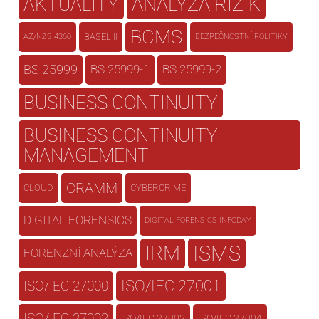
AKTUALITY
ANALÝZA RIZIK
BCMS
BASEL II
AZ/NZS 4360
BEZPEČNOSTNÍ POLITIKY
BS 25999
BS 25999-1
BS 25999-2
BUSINESS CONTINUITY
BUSINESS CONTINUITY
MANAGEMENT
CRAMM
CLOUD
CYBERCRIME
DIGITAL FORENSICS
DIGITAL FORENSICS INFODAY
IRM
ISMS
FORENZNÍ ANALÝZA
ISO/IEC 27001
ISO/IEC 27000
ISO/IEC 27003
ISO/IEC 27004