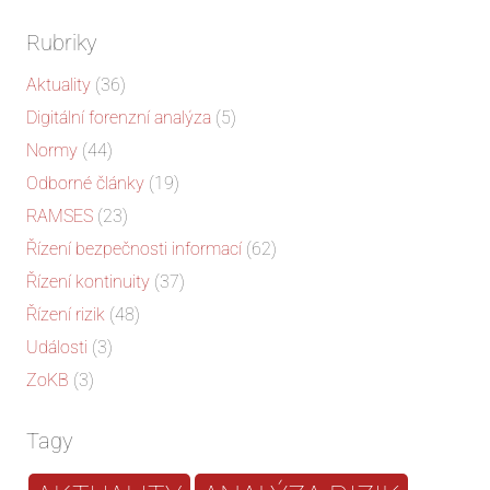
Rubriky
Aktuality
(36)
Digitální forenzní analýza
(5)
Normy
(44)
Odborné články
(19)
RAMSES
(23)
Řízení bezpečnosti informací
(62)
Řízení kontinuity
(37)
Řízení rizik
(48)
Události
(3)
ZoKB
(3)
Tagy