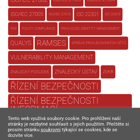
ISO/IEC 27002
ISO/IEC 27005
ISO 22301
ISO/IEC 27015
ISO 22313
PIM
POLICY COMPLIANCE
PRIVILEGED IDENTITY MANAGEMENT
RAMSES
QUALYS
SPRÁVA PRIVILEGOVANÝCH ÚČTŮ
VULNERABILITY MANAGEMENT
ZNALECKÝ ÚSTAV
ZoKB
ZNALECKÝ POSUDEK
ŘÍZENÍ BEZPEČNOSTI
ŘÍZENÍ BEZPEČNOSTI
INFORMACÍ
Tento web využívá soubory cookie. Pro prohlížení naší
ŘÍZENÍ KONTINUITY
stránky je nezbytné souhlasit s jejich použitím. Přečtěte si
prosím stránku
soukromí
týkající se cookies, kde se
dozvíte více.
ŘÍZENÍ RIZIK