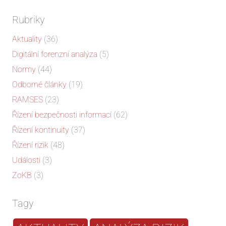
Rubriky
Aktuality
(36)
Digitální forenzní analýza
(5)
Normy
(44)
Odborné články
(19)
RAMSES
(23)
Řízení bezpečnosti informací
(62)
Řízení kontinuity
(37)
Řízení rizik
(48)
Události
(3)
ZoKB
(3)
Tagy