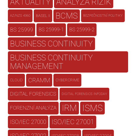
AKTUALITY
ANALÝZA RIZIK
BCMS
BASEL II
AZ/NZS 4360
BEZPEČNOSTNÍ POLITIKY
BS 25999
BS 25999-1
BS 25999-2
BUSINESS CONTINUITY
BUSINESS CONTINUITY
MANAGEMENT
CRAMM
CLOUD
CYBERCRIME
DIGITAL FORENSICS
DIGITAL FORENSICS INFODAY
IRM
ISMS
FORENZNÍ ANALÝZA
ISO/IEC 27001
ISO/IEC 27000
ISO/IEC 27003
ISO/IEC 27004