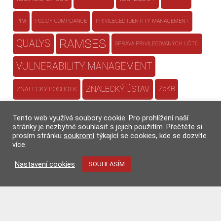
PIM
POLICY COMPLIANCE
PRIVILEGED IDENTITY MANAGEMENT
RAMSES
QUALYS
SPRÁVA PRIVILEGOVANÝCH ÚČTŮ
VULNERABILITY MANAGEMENT
ZNALECKÝ ÚSTAV
ZoKB
ZNALECKÝ POSUDEK
ŘÍZENÍ BEZPEČNOSTI
Tento web využívá soubory cookie. Pro prohlížení naší
stránky je nezbytné souhlasit s jejich použitím. Přečtěte si
ŘÍZENÍ BEZPEČNOSTI
prosím stránku
soukromí
týkající se cookies, kde se dozvíte
INFORMACÍ
více.
Nastavení cookies
SOUHLASÍM
ŘÍZENÍ KONTINUITY
ŘÍZENÍ RIZIK