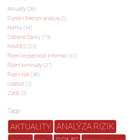
Aktuality
(36)
Digitální forenzní analýza
(5)
Normy
(44)
Odborné články
(19)
RAMSES
(23)
Řízení bezpečnosti informací
(62)
Řízení kontinuity
(37)
Řízení rizik
(48)
Události
(3)
ZoKB
(3)
Tagy
AKTUALITY
ANALÝZA RIZIK