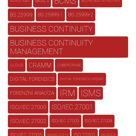
BCMS
BASEL II
AZ/NZS 4360
BEZPEČNOSTNÍ POLITIKY
BS 25999
BS 25999-1
BS 25999-2
BUSINESS CONTINUITY
BUSINESS CONTINUITY
MANAGEMENT
CRAMM
CLOUD
CYBERCRIME
DIGITAL FORENSICS
DIGITAL FORENSICS INFODAY
IRM
ISMS
FORENZNÍ ANALÝZA
ISO/IEC 27001
ISO/IEC 27000
ISO/IEC 27002
ISO/IEC 27003
ISO/IEC 27004
ISO/IEC 27005
ISO 22301
ISO/IEC 27015
ISO 22313