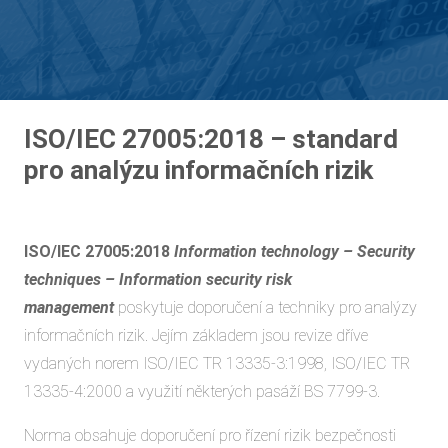
ISO/IEC 27005:2018 – standard
pro analýzu informačních rizik
ISO/IEC 27005:2018
Information technology – Security
techniques – Information security risk
management
poskytuje doporučení a techniky pro analýzy
informačních rizik. Jejím základem jsou revize dříve
vydaných norem ISO/IEC TR 13335-3:1998, ISO/IEC TR
13335-4:2000 a využití některých pasáží BS 7799-3.
Norma obsahuje doporučení pro řízení rizik bezpečnosti