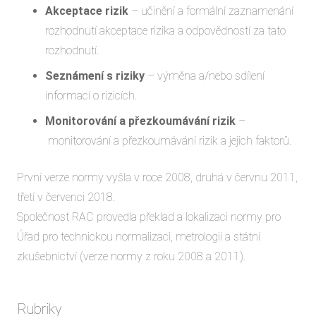
Akceptace rizik
–
učinění a formální zaznamenání
rozhodnutí akceptace rizika a odpovědností za tato
rozhodnutí.
Seznámení s riziky
–
výměna a/nebo sdílení
informací o rizicích.
Monitorování a přezkoumávání rizik
–
monitorování a přezkoumávání rizik a jejich faktorů.
První verze normy vyšla v roce 2008, druhá v červnu 2011,
třetí v červenci 2018.
Společnost RAC provedla překlad a lokalizaci normy pro
Úřad pro technickou normalizaci, metrologii a státní
zkušebnictví (verze normy z roku 2008 a 2011).
Rubriky